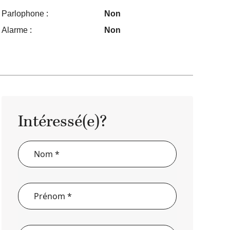
Parlophone :
Non
Alarme :
Non
Intéressé(e)?
Formulaire
de
contact
pour
un
bien